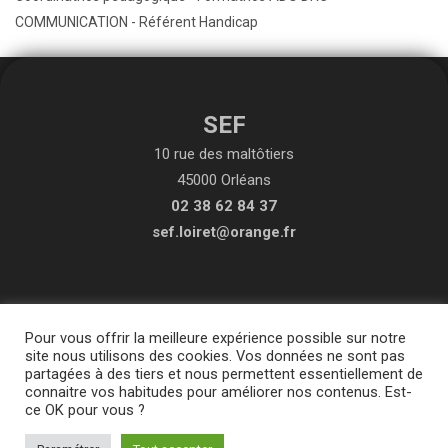
COMMUNICATION - Référent Handicap
SEF
10 rue des maltôtiers
45000 Orléans
02 38 62 84 37
sef.loiret@orange.fr
Pour vous offrir la meilleure expérience possible sur notre
site nous utilisons des cookies. Vos données ne sont pas
partagées à des tiers et nous permettent essentiellement de
connaitre vos habitudes pour améliorer nos contenus. Est-
ce OK pour vous ?